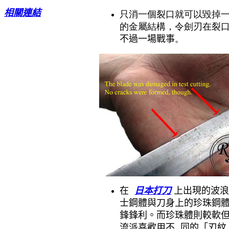
相關連結
只消一個裂口就可以毀掉
的金屬結構，令劍刃在裂
不過一場戰事
。
日本打刀
在
上出現的波浪
士鋼體與刀身上的珍珠鋼
鋒鋒利。而珍珠體則較軟
流派喜歡用不 同的「刃紋