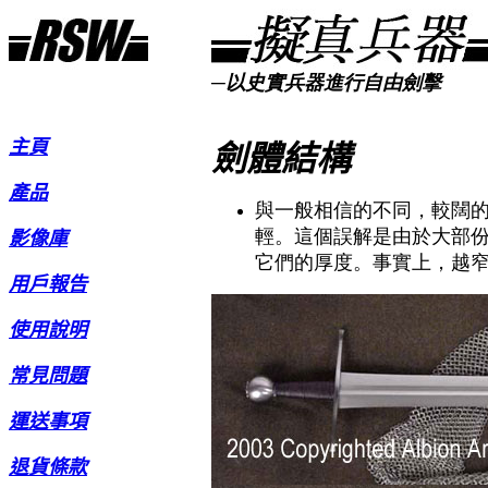
─以史實兵器進行自由劍擊
主頁
劍體結構
產品
與一般相信的不同，較闊
輕。這個誤解是由於大部
影像庫
它們的厚度。事實上，越
用戶報告
使用說明
常見問題
運送事項
退貨條款