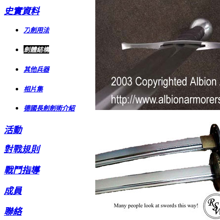
史實資料
刀
劍用法
劍體結構
其他兵器
相片集
德國長劍劍術介紹
活動
對戰規則
戰鬥指導
成員
聯絡