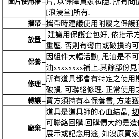
片
,
以保障買家私隱
.
所有問
圖片使用權
–
[
浪漫堂
]
所有
.
攜帶時建議使用附屬之保護
攜帶
–
建議用保護套包好
,
依指示
放置
–
重壓
,
否則有彎曲或破損的可
因組件大幅活動
,
甩油是不可
保養
–
油
xxxxxxxx
補上
.
其餘部份見
所有道具都會有特定之使用
修理
–
破損
,
可聯絡修理
.
正常使用
買方須持有本保養書
,
方能獲
轉讓
–
道具是道具師的心血結晶
,
切
可聯絡回購
.
回購價大約是造
廢棄
–
展示或記念用途
,
如沒原買家