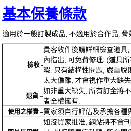
基本保養條款
適用於一般訂製成品, 不適用於合作品, 骨
貴客收件後請詳細檢查道具
,
內指出
,
可免費修理
. (
道具所
檢收
-
暇
.
只有結構性問題
,
嚴重脫
太大偏離
,
才會視作重大缺失
如非重大缺失
,
所有訂金將不
退貨
–
者全權擁有
.
買家須自行評估及承擔各種
使用之權責
–
如沒買家批准
,
網站將不會刊